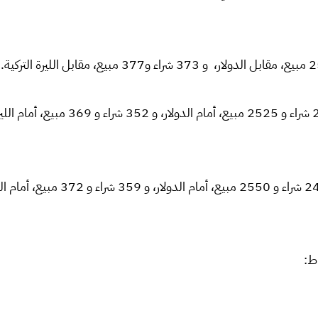
وفي مدينة دمشق بلغت قيمة الليرة السو