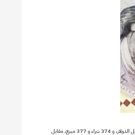
بلغ سعر صرف الليرة السورية أمام العملات، اليوم الأحد 28 حزيران، في محافظة إدلب، 2570 شراء و2590 مبيع، مقابل الدولار، و 374 شراء و 377 مبيع، مقابل