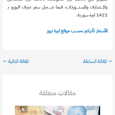
والمـ.ـصارف والمستـ.ـوردات، فيما سُـ.ـجل سعر صرف اليورو بـ
1421 ليرة سورية.
الأسعار تأتيكم بحسب موقع ليرة نيوز
→
المقالة السابقة
المقالة التالية
←
مقالات متعلقة