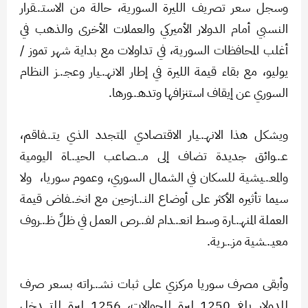
وسجل سعر تصريف الليرة السورية، حالة من الاستـ.ـقرار
النسبي أمام الدولار الأميركي والعملات الأخرى والذهب في
أغلب المحافظات السورية، في تداولات مع بداية شهر تموز /
يوليو، مع بقاء قيمة الليرة في إطار الانهـ.ـيار وعجـ.ـز النظام
السوري عن إيقاف استنزافها وتدهـ.ـورها.
ويشكل هذا الانهـ.ـيار الاقتصادي المتجدد الذي يتـ.ـفاقم،
عـ.ـوائق جديدة تضاف إلى مـ.ـصاعب الحيـ.ـاة اليومية
والمعـ.ـيشية للسكان في الشمال السوري، وعموم سوريا، ولا
سيما تأثيره الأكثر على أوضاع النـ.ـازحين مع انخـ.ـفاض قيمة
العملة المنهـ.ـارة وسط انعـ.ـدام لفـ.ـرص العمل في ظلِّ ظـ.ـروف
معيـ.ـشية مزـ.ـرية.
وأبقى مصرف سوريا مركزي على ثبات نشـ.ـراته بسعر صرف
للدولار بلغ 1250 ليرة للحوالات، 1256 ليرة للتـ.ـدخل