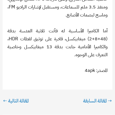
ومنفذ 3.5 ملم للسماعات، ومستقبل لإشارات الراديو FM،
وماسح لبصمات الأصابع.
أما الكاميرا الأساسية له فأتت ثلاثية العدسة بدقة
(48+8+2) ميغابيكسل، قادرة على توثيق لقطات HDR،
والكاميرا الأمامية جاءت بدقة 13 ميغابيكسل وخاصية
التعرف على الوجوه.
المصدر: 4apk
→
المقالة السابقة
المقالة التالية
←