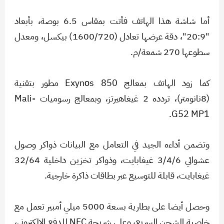
أما شاشة هذا الهاتف فأتت بمقاس 6.5 بوصة، بأبعاد
"20:9"، دقة عرضها تعادل (1600/720) بيكسل، ومعدل
سطوعها 270 شمعة/م.
كما زود الهاتف بمعالج Exynоs 850 مطور بتقنية
(8نانومتر)، تردده 2 غيغاهيرتز، وبمعالج رسوميات Mali-
G52 MP1.
وتضمن أداءه الجيد في التعامل مع البيانات ذواكر وصول
عشوائي 3/4/6 غيغابايت، وذواكر تخزين داخلية 32/64
غيغابايت، قابلة للتوسيع عبر بطاقات ذاكرة خارجية.
وحصل أيضا على بطارية بسعة 5000 ميلي أمبير تعمل مع
خاصية الشحن السريع، وعلى شريحة NFC للدفع الإلكتروني،