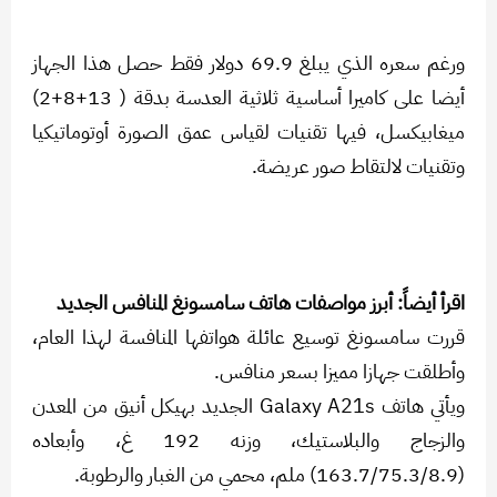
ورغم سعره الذي يبلغ 69.9 دولار فقط حصل هذا الجهاز
أيضا على كاميرا أساسية ثلاثية العدسة بدقة ( 13+8+2)
ميغابيكسل، فيها تقنيات لقياس عمق الصورة أوتوماتيكيا
وتقنيات لالتقاط صور عريضة.
اقرأ أيضاً: أبرز مواصفات هاتف سامسونغ المنافس الجديد
قررت سامسونغ توسيع عائلة هواتفها المنافسة لهذا العام،
وأطلقت جهازا مميزا بسعر منافس.
ويأتي هاتف Galaxy A21s الجديد بهيكل أنيق من المعدن
والزجاج والبلاستيك، وزنه 192 غ، وأبعاده
(163.7/75.3/8.9) ملم، محمي من الغبار والرطوبة.