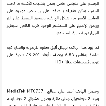
الجسم على مقياس خاص يعمل بتقنيات الأشعة ما تحت
الحمراء يمكن تفعيله بالضغط على زر خاص موجود على
الجانب الأيسر من هيكل الهاتف، وبمجرد الضغط على الزر
ووضع الإصبع على المستشعر الموجود قرب الكاميرا سيظهر
الجهاز درجة حرارة المستخدم.
كما زود هذا الهاتف بهيكل أنيق مقاوم للرطوبة والغبار، فيه
شاشة بمقاس 6.53 بوصة، بأبعاد "9:20"، قادرة على
عرض فيديوهات بدقة +HD
وحصل الهاتف أيضا على معالج MediaTek MT6737
بتردد 2 غيغاهيرتز، وعلى ذاكرة وصول عشوائي 2 غيغابايت،
وذاكرة تخزين داخلية 32 غيغابايت قابلة للتوسيع عبر