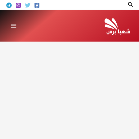
خطي
البحث
لى
لمحتوى