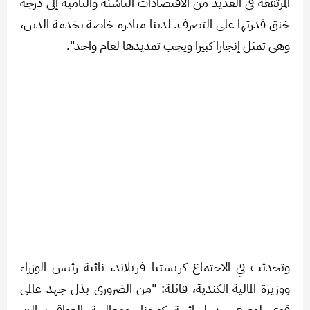
المرتفعة في العديد من الاقتصادات الناشئة والنامية إلى درجة
خنق قدرتها على التصرف. لدينا مبادرة خاصة بخدمة الدين،
وهي تمثل إنجازا كبيرا ويجب تمديدها لعام واحد".
وتحدثت في الاجتماع كريستيا فريلاند، نائبة رئيس الوزراء
ووزيرة المالية الكندية، قائلة: "من الضروري بذل جهد عالمي
قوي لوضع حد لجائحة كورونا، ومعالجة العواقب التي