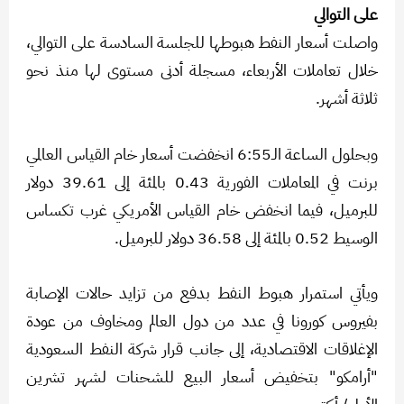
على التوالي
واصلت أسعار النفط هبوطها للجلسة السادسة على التوالي،
خلال تعاملات الأربعاء، مسجلة أدنى مستوى لها منذ نحو
ثلاثة أشهر.
وبحلول الساعة الـ6:55 انخفضت أسعار خام القياس العالمي
برنت في المعاملات الفورية 0.43 بالمئة إلى 39.61 دولار
للبرميل، فيما انخفض خام القياس الأمريكي غرب تكساس
الوسيط 0.52 بالمئة إلى 36.58 دولار للبرميل.
ويأتي استمرار هبوط النفط بدفع من تزايد حالات الإصابة
بفيروس كورونا في عدد من دول العالم ومخاوف من عودة
الإغلاقات الاقتصادية، إلى جانب قرار شركة النفط السعودية
"أرامكو" بتخفيض أسعار البيع للشحنات لشهر تشرين