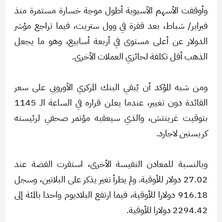
وأوقفت الأسهم الآسيوية أطول موجة خسارة مستمرة منذ
فبراير/ شباط، بعد قفزة في وول ستريت، فيما تراجع مؤشر
الدولار عن أعلى مستوى في أربعة أسابيع، وهو ما يجعل
الذهب أقل تكلفة لحائزي العملات الأخرى.
ومن شبه المؤكد أن يُبقي البنك المركزي الأوروبي على سعر
الفائدة دون تغيير، عندما يعلن قراره في الساعة الـ 1145
بتوقيت غرينتش، والذي سيعقبه مؤتمر صحفي لرئيسته
كريستين لاجارد.
وبالنسبة للمعادن النفيسة الأخرى، استقرت الفضة عند
27.02 دولار للأوقية. ولم يطرأ تغير يذكر على البلاتين، وسجل
916.18 دولارا للأوقية، فيما ارتفع البلاديوم واحدا بالمئة إلى
2294.42 دولارا للأوقية.