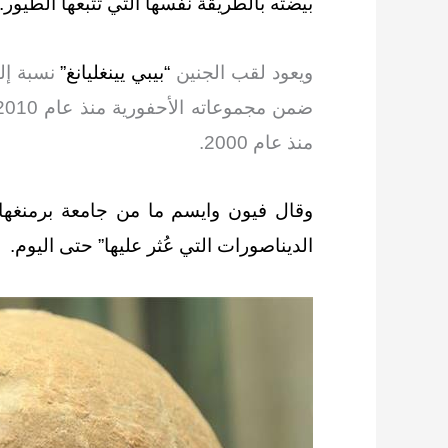
بيضته بالطريقة نفسها التي تتبعها الطيور.
ويعود لقب الجنين
“بيبي يينغليانغ”
نسبة إل
منذ عام 2000.
الديناصورات التي عُثر عليها” حتى اليوم.