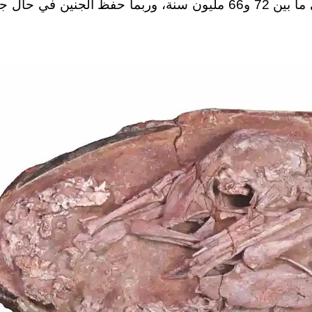
ويعتقد العلماء أن هذه المتحجرة تعود إلى ما بين 72 و66 مليون سنة،