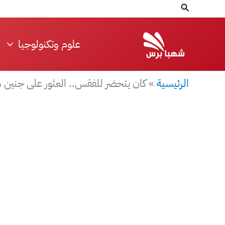
خطي
البحث
لى
لمحتوى
علوم وتكنولوجيا
الرئيسية
»
كان يتحضر للفقس.. العثور على جنين ديناصو