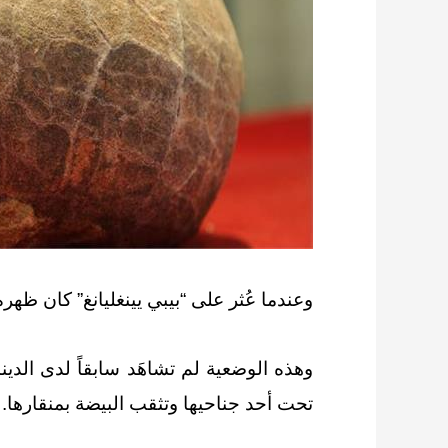
وعندما عُثر على “بيبي يينغليانغ” كان ظه
وهذه الوضعية لم تشاهَد سابقاً لدى الدين
تحت أحد جناحيها وتثقب البيضة بمنقارها.