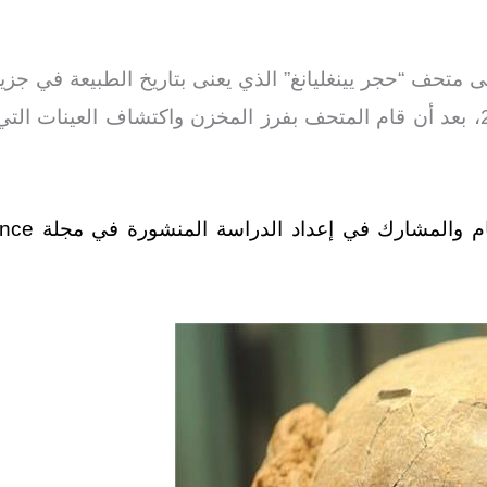
ى متحف “حجر يينغليانغ” الذي يعنى بتاريخ الطبيعة في جزي
ضمن مجموعاته الأحفورية منذ عام 2010، بعد أن قام المتحف بفرز المخزن واكتش