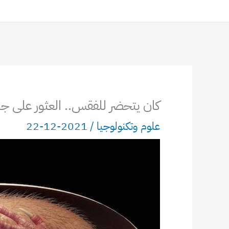
كان يتحضر للفقس.. العثور على جنين د
علوم وتكنولوجيا
/
2021-12-22