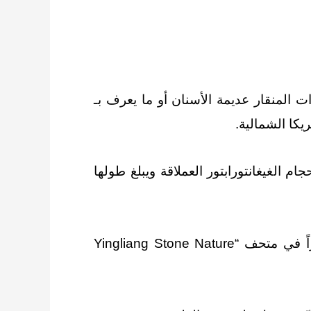
ت المنقار عديمة الأسنان أو ما يعرف بـ
كا الشمالية.
م الغيغانتورابتور العملاقة ويبلغ طولها
ويبلغ طول “بيبي يينغليانغ” من رأسه حتى ذيله 27 سنتيمتراً، ويستقر في بيضة طولها 17 سنتيمتراً في متحف “Yingliang Stone Nature