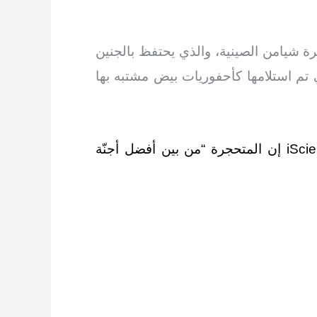
رة شيامن الصينية، والذي يحتفظ بالجنين
اف العينات التي تم استلامها كأحفوريات بيض مشتبه بها
وقال فيون وايسم ما من جامعة برمنغهام والمشارك في إعداد الدراسة المنشورة في مجلة iScience إن المتحجرة “من بين أفضل أجنّة