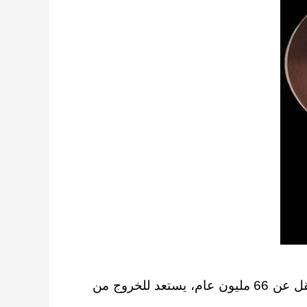
أعلن علماء الثلاثاء 12/21 أنّهم اكتشفوا جنين ديناصور محفوظاً بشكل مذهل، يعود تاريخه إلى ما لا يقل عن 66 مليون عام، يستعد للخروج من