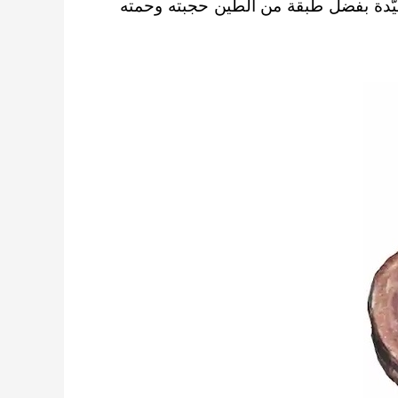
 وربما حفظ الجنين في حال جيّدة بفضل طبقة من الطين حجبته وحمته