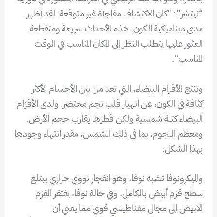
“نيتشر”: “كان الاكتشاف مفاجأة غير متوقعة. لقد أظهر
مدى ديناميكية الكون. هذه الأحداث سريعة ومتقطعة.
العثور عليها يتطلب النظر إلى المكان المناسب في الوقت
المناسب”.
وتنتج الأقزام البيضاء، التي تعد من بين الأجسام الأكثر
كثافة في الكون، عن انهيار قلب نجم محتضر. ولدى الأقزام
البيضاء كتلة شمسية ولكن قطرها يقارب حجم الأرض.
ومعظم النجوم، بما في ذلك الشمس، مقدر انتهاء وجودها
بهذا الشكل.
والميكرونوفا تشبه نوفا، وهو انفجار نووي حراري يبتلع
سطح قزم أبيض بالكامل. وفي حالة نوفا، يفتقر القزم
الأبيض إلى مجال مغناطيسي قوي مما يعني أن