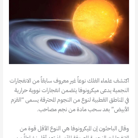
اكتشف علماء الفلك نوعاً غير معروف سابقاً من الانفجارات
النجمية يدعى ميكرونوفا يتضمن انفجارات نووية حرارية
في المناطق القطبية لنوع من النجوم المحترقة يسمى “القزم
الأبيض” بعد سحب مادة من نجم مصاحب.
وقال الباحثون إن الميكرونوفا هي النوع الأقل قوة من
الانفجارات النجمية المعروفة للآن، إذ تعد أقل نشاطاً من