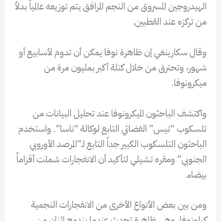
الهيدروجين المسروق من النجم المرافق يتم توزيعه عالمياً بدلاً
من تركزه عند القطبين.
وقال سكارينغي إن ظاهرة نوفا يمكن أن تدوم لأسابيع أو
شهور، وتحترق من خلال كتلة أكبر بمليون مرة من
ميكرونوفا.
واكتشف الباحثون الميكرونوفا عند تحليل البيانات من
تلسكوب “تيس” الفضائي التابع لوكالة “ناسا”. واستخدم
الباحثون التلسكوب الكبير جداً التابع لـ”المرصد الأوروبي
الجنوبي” ومقره تشيلي لتأكيد أن الانفجارات شملت أقزاماً
بيضاء.
ومن بين بعض الأنواع الأخرى من الانفجارات النجمية
كيلونوفا، وهي ظاهرة تحدث عندما يندمج اثنان من