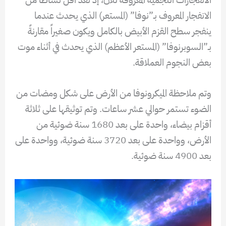
الانفجار المعروف بـ”نوفا” (المستعر) الذي يحدث عندما
ينفجر سطح القزم الأبيض بالكامل ويكون صغيراً مقارنةً
بـ”السوبرنوفا” (المستعر الأعظم) الذي يحدث في أثناء موت
بعض النجوم العملاقة.
وتم ملاحظة الميكرونوفا من الأرض على شكل ومضات من
الضوء تستمر حوالي عشر ساعات. وتم توثيقها على ثلاثة
أقزام بيضاء، واحدة على بعد 1680 سنة ضوئية من
الأرض، وواحدة على بعد 3720 سنة ضوئية، وواحدة على
بعد 4900 سنة ضوئية.