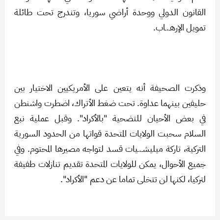
القانون الدولي ووحدة أراضي سوريا، وتندرج تحت طائلة
تمويل الإرهـ.ـاب.
وذكرت الصحيفة أنه يتعين على الأمريكيين الاختيار بين
حليفين بينهما عداوة. تحت ضغط الأتراك، اضطرت واشنطن
في بعض الأحيان للتضحية "بالأكراد". وقبل عملية نبع
السلام سحبت الولايات المتحدة قواتها من الحدود السورية
التركية، تاركة ميليشـ.ـيات قسد لتواجه مصيرها المحتوم. وفي
جميع الأحوال، يمكن للولايات المتحدة تقديم تنازلات طفيفة
لتركيا، لكنها لن تتخلى تماما عن دعم "الأكراد".