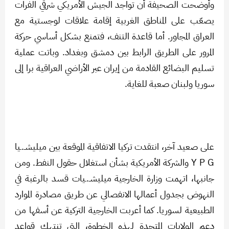
وأوضحت الصحيفة أن تواجد الجيش الأمريكي شرقي الفرات
يصعّب على المناطق الغربية إقامة علاقات لوجستية مع
العراق المجاور. أما قاعدة التنف، فتمنع بشكل أساسي حركة
المرور على الطريق الرابط بين دمشق وبغداد. وباتت عملية
تسليم البضائع القادمة من إيران عبر الأراضي العراقية برا إلى
سوريا ولبنان صعبة للغاية.
على صعيد آخر، انتقدت تركيا الاتفاقية الموقعة بين ميليشـ.ـيا
Y P G والشركة الأمريكية بشأن استغلال حقول النفط. ومن
جانبها، اتهمت وزارة الخارجية ميليشـ.ـيات قسد بالرغبة في
النهوض بجدول أعمالها الانفصالي عن طريق مصادرة الموارد
الطبيعية لسوريا. كما أعربت الخارجية التركية عن أسفها من
دعم الولايات المتحدة لهذه الخطوة، التي تنتهك قواعد