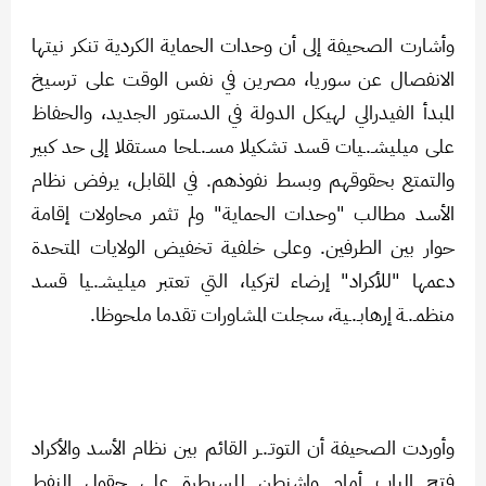
وأشارت الصحيفة إلى أن وحدات الحماية الكردية تنكر نيتها
الانفصال عن سوريا، مصرين في نفس الوقت على ترسيخ
المبدأ الفيدرالي لهيكل الدولة في الدستور الجديد، والحفاظ
على ميليشـ.ـيات قسد تشكيلا مسـ.ـلحا مستقلا إلى حد كبير
والتمتع بحقوقهم وبسط نفوذهم. في المقابل، يرفض نظام
الأسد مطالب "وحدات الحماية" ولم تثمر محاولات إقامة
حوار بين الطرفين. وعلى خلفية تخفيض الولايات المتحدة
دعمها "للأكراد" إرضاء لتركيا، التي تعتبر ميليشـ.ـيا قسد
منظمـ.ـة إرهابـ.ـية، سجلت المشاورات تقدما ملحوظا.
وأوردت الصحيفة أن التوتـ.ـر القائم بين نظام الأسد والأكراد
فتح الباب أمام واشنطن للسيطرة على حقول النفط