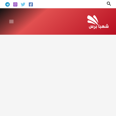
خطي
البحث
لى
لمحتوى