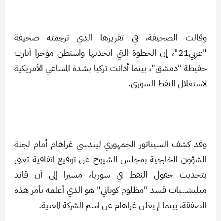
وقالت الصحيفة، في تقريرها الذي ترجمته صحيفة
"عربي21"، إن الخطوة التي اتخذتها واشنطن مؤخرا أثارت
حفيظة "دمشق"، بينما أدانت تركيا بشدة المساعي الأمريكية
لاستغلال النفط السوري.
وقد كشف السيناتور الجمهوري ليندسي غراهام أمام لجنة
الشؤون الخارجية بمجلس الشيوخ عن توقيع اتفاقية تعنى
بتحديث حقول النفط في سوريا، مشيرا إلى أن قائد
ميليشـ.ـيات قسد "مظلوم كوباني" هو الذي أعلمه بأمر هذه
الصفقة، بينما لم يعلن غراهام عن اسم الشركة المعنية.