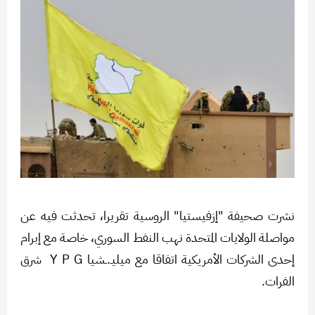
نشرت صحيفة "إزفيستيا" الروسية تقريرا، تحدثت فيه عن
مواصلة الولايات المتحدة نهب النفط السوري، خاصة مع إبرام
إحدى الشركات الأمريكية اتفاقا مع ميليـ.ـشيا Y P G شرق
الفرات.