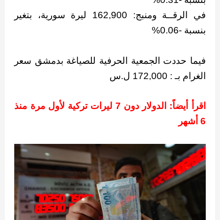
في الرقــة ومنبج: 162,900 ليرة سورية، بتغير
بنسبة -0.06%
فيما حددت الجمعية الحرفية للصياغة بدمشق سعر
الغرام بـ : 172,000 ل.س
اقرأ أيضاً: الدولار دون 7 ليرات تركية لأول مرة منذ
6 أشهر