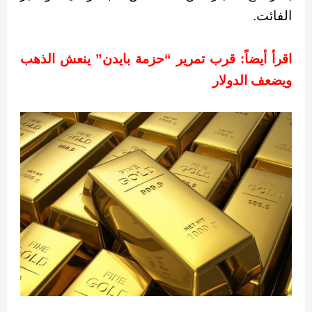
الفائت.
اقرأ أيضاً: قرب تمرير “حزمة بايدن” ينعش الذهب
ويضعف الدولار