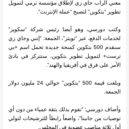
مغني الراب جاي زي لإطلاق مؤسسة ترمي لتمويل
تطوير “بتكوين” لتصبح “عملة الإنترنت”.
وكتب دورسي، وهو أيضا رئيس شركة “سكوير”
لخدمات الدفع، عبر “تويتر”، الجمعة: “إنني وجاي زي
سنقدم 500 بتكوين كمنحة جديدة تحمل اسم +بي
ترست+ لتمويل تطوير بتكوين، ستتركز في بادئ
الأمر على فرق في أفريقيا والهند”.
وبلغت قيمة 500 “بتكوين” حوالي 24 مليون دولار
الجمعة.
وأضاف دورسي: “نقوم بذلك بثقة عمياء من دون أي
توصيات من جانبنا”، واضعاً رابطاً للترشيحات لتولي
أول ثلاثة مناصب عضوية في المجلس.