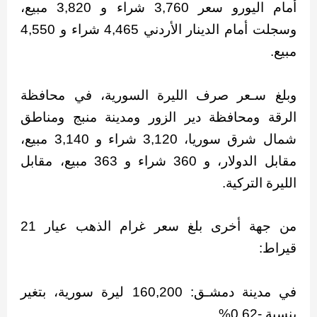
أمام اليورو سعر 3,760 شراء و 3,820 مبيع،
وسجلت أمام الدينار الأردني 4,465 شراء و 4,550
مبيع.
وبلغ سـعر صرف الليرة السورية، في محافظة
الرقة ومحافظة دير الزور ومدينة منبج ومناطق
شمال شرق سوريا، 3,120 شراء و 3,140 مبيع،
مقابل الدولار، و 360 شراء و 363 مبيع، مقابل
الليرة التركية.
من جهة أخرى بلغ سعر غرام الذهب عيار 21
قيراط:
في مدينة دمشـق: 160,200 ليرة سورية، بتغير
بنسبة -0.62%