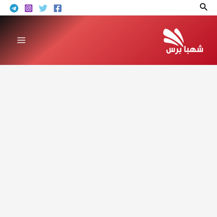
خطي
البحث
لى
لمحتوى