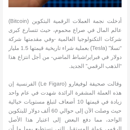
أدخلت نجمة العملات الرقمية البتكوين (Bitcoin)
عالم المال في صراع محموم، حيث تتسارع كبرى
شركات التكنولوجيا العالمية -وفي مقدمتها شركة
“تسلا” (Tesla) بعملية شراء تاريخية قيمتها 1.5 مليار
دولار في فبراير/شباط الماضي- من أجل انتزاع هذا
“الذهب الرقمي” الجديد.
وقالت صحيفة لوفيغارو (Le Figaro) الفرنسية إن
هذه العملة المشفرة الرائدة شهدت في عام واحد
زيادة في قيمتها 10 أضعاف لتبلغ مستويات خيالية
حيث وصلت الآن إلى حوالي 60 ألف دولار للبتكوين
الواحد، مما دفع البعض إلى اعتبار هذا الأصل
الرقمي عملة المستقبل التي تستطيع يوما ما أن