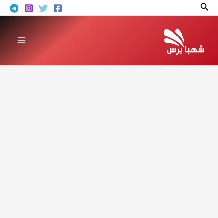
خطي
البحث
لى
لمحتوى