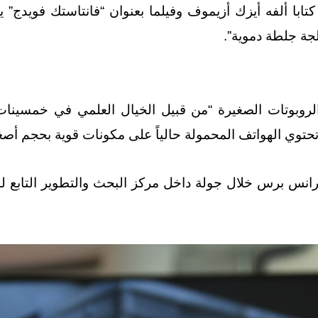
كتابا ألفه أيزك أزيموف وفيلما بعنوان “فانتاستك فويدج”
جة جلطة دموية”.
 الروبوتات الصغيرة “من قبيل الخيال العلمي في خمسينات 
حتوي الهواتف المحمولة حالياً على مكونات قوية بحجم أصغر
البالغ 43 عاماً لوكالة فرانس برس خلال جولة داخل مركز البحث والتطوي