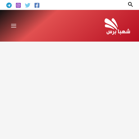
خطي
البحث
لى
لمحتوى