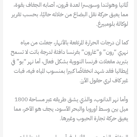
ألمانيا وهولندا وسويسرا لعدة قرون، أصابه الجفاف بقوة،
مما يعيق حركة نقل البضاع من خلاله حاليًا، بحسب تقرير
لوكالة بلومبيرغ.
كما أن درجات الحرارة المرتفعة بالأنهار، جعلت من مياه
نهري “رون” و”غارون” بفرنسا دافئة لدرجة باتت لا تسمح
بتبريد مفعلات فرنسا النووية بشكل فعال، أما نهر “بو” في
إيطاليا فقد شهد انخفاضًا كبيرا بمنسوب المياه فيه، فبات
غير كاف لري حقول الأرز.
وأما نهر الدانوب، والذي يشق طريقه عبر مساحة 1800
ميل بين وسط أوروبا والبحر الأسود، يجف هو الآخر، مما
يعيق حركة تجارة الحبوب وغيرها.