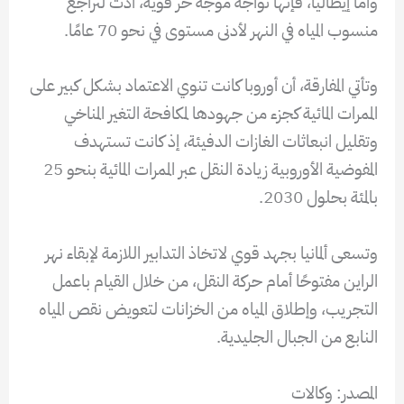
وأما إيطاليا، فإنها تواجه موجة حر قوية، أدت لتراجع
منسوب المياه في النهر لأدنى مستوى في نحو 70 عامًا.
وتأتي المفارقة، أن أوروبا كانت تنوي الاعتماد بشكل كبير على
الممرات المائية كجزء من جهودها لمكافحة التغير المناخي
وتقليل انبعاثات الغازات الدفيئة، إذ كانت تستهدف
المفوضية الأوروبية زيادة النقل عبر الممرات المائية بنحو 25
بالمئة بحلول 2030.
وتسعى ألمانيا بجهد قوي لاتخاذ التدابير اللازمة لإبقاء نهر
الراين مفتوحًا أمام حركة النقل، من خلال القيام باعمل
التجريب، وإطلاق المياه من الخزانات لتعويض نقص المياه
النابع من الجبال الجليدية.
المصدر: وكالات