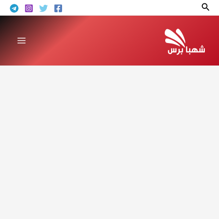
خطي
البحث
لى
لمحتوى