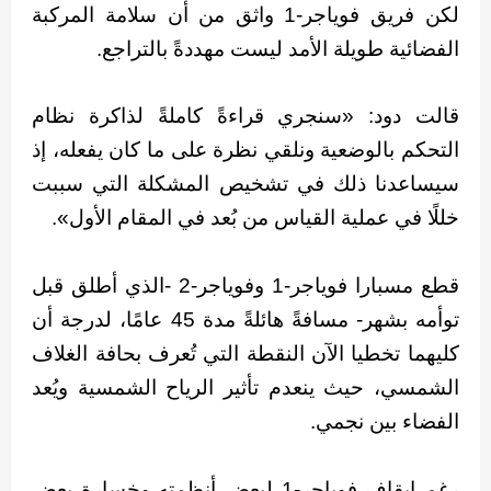
لكن فريق فوياجر-1 واثق من أن سلامة المركبة
الفضائية طويلة الأمد ليست مهددةً بالتراجع.
قالت دود: «سنجري قراءةً كاملةً لذاكرة نظام
التحكم بالوضعية ونلقي نظرة على ما كان يفعله، إذ
سيساعدنا ذلك في تشخيص المشكلة التي سببت
خللًا في عملية القياس من بُعد في المقام الأول».
قطع مسبارا فوياجر-1 وفوياجر-2 -الذي أطلق قبل
توأمه بشهر- مسافةً هائلةً مدة 45 عامًا، لدرجة أن
كليهما تخطيا الآن النقطة التي تُعرف بحافة الغلاف
الشمسي، حيث ينعدم تأثير الرياح الشمسية ويُعد
الفضاء بين نجمي.
رغم إيقاف فوياجر-1 لبعض أنظمته وخسارة بعض