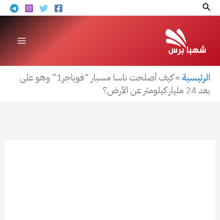
خطي
البحث
لى
لمحتوى
الرئيسية
»
كيف أصلحت ناسا مسبار “فوياجر1” وهو على
بعد 24 مليار كيلومتر عن الأرض؟