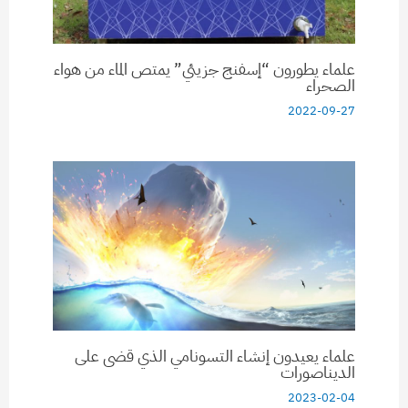
علماء يطورون “إسفنج جزيئي” يمتص الماء من هواء
الصحراء
2022-09-27
علماء يعيدون إنشاء التسونامي الذي قضى على
الديناصورات
2023-02-04