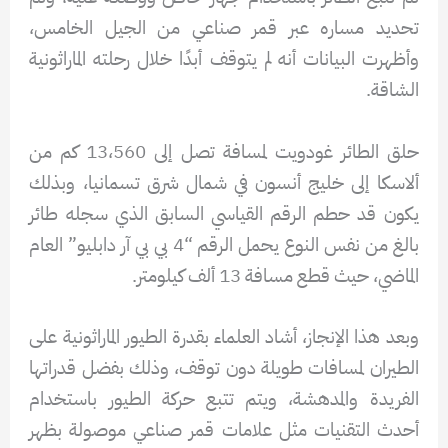
تحديد مساره عبر قمر صناعي من الجيل الخامس،
وأظهرت البيانات أنه لم يتوقف أبدًا خلال رحلته الماراثونية
الشاقة.
حلق الطائر غودويت لمسافة تصل إلى 13،560 كم من
ألاسكا إلى خليج أنسون في شمال شرق تسمانيا، وبذلك
يكون قد حطم الرقم القياسي السابق الذي سجله طائر
بالغ من نفس النوع يحمل الرقم “4 بي بي آر دابليو” العام
الماضي، حيث قطع مسافة 13 ألف كيلومتر.
وبعد هذا الإنجاز، أشاد العلماء بقدرة الطيور الماراثونية على
الطيران لمسافات طويلة دون توقف، وذلك بفضل قدراتها
الفريدة والمدهشة، ويتم تتبع حركة الطيور باستخدام
أحدث التقنيات مثل علامات قمر صناعي موصولة بظهر