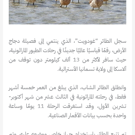
سجل الطائر “غودويت”، الذي ينتمي إلى فصيلة دجاج
الأرض، رقمًا قياسيًا عالميًا جديدًا في رحلات الطيور الماراثونية،
حيث سافر لأكثر من 13 ألف كيلومتر دون توقف من
ألاسكا إلى ولاية تسمانيا الأسترالية.
وانطلق الطائر الشاب، الذي يبلغ من العمر خمسة أشهر
فقط، في رحلته الماراثونية في الثالث عشر من شهر أكتوبر-
تشرين الأول، وقد استغرقت الرحلة 11 يومًا وساعة
واحدة بحسب بيانات الأقمار الصناعية.
تم تتبع الطائر باستخدام جهاز خاص ووضعه عليه، وتم