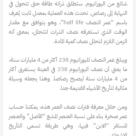
شائع من اليورانيوم. ستطلق ذراته طاقة حتى تتحول في
النهاية إلى رصاص. تحدث هذه العملية بمعدل ثابت يُعرف
باسم “عمر النصف half life”، وهو يتوافق مع مقدار
الوقت الذي تستغرقه نصف الذرات لتتحلل، بمعنى أنه
الزمن اللازم لتحلل نصف كمية المادة.
ويبلغ عمر النصف لليورانيوم 238 أكثر من 4 مليارات سنة،
ما يعني أن نصف اليورانيوم 238 في العينة يستغرق أكثر
من 4 مليارات سنة ليصبح رصاصا. وهذا يجعله وسيلة
مثالية لتأريخ الأشياء القديمة جدا.
ومن خلال معرفة فترات نصف العمر هذه، يمكننا حساب
عمر صخرة بناء على نسبة العنصر المشع “الأصل” والعنصر
المستقر “الابن” فيها، وهي طريقة تسمى التأريخ
الإشعاعي.