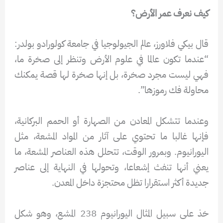
كيف نعرف عمر الأرض؟
قال بيكي فلاورز، عالم الجيولوجيا في جامعة كولورادو بولدر:
“عندما تكون عالما في علوم الأرض وتنظر إلى صخرة ما،
فهي ليست مجرد صخرة، بل إنها صخرة لها قصة يمكنك
محاولة فك رموزها”.
وعندما تتشكل المعادن من الصهارة أو الحمم البركانية،
فإنها غالبا ما تحتوي على آثار من المواد المشعة، مثل
اليورانيوم. وبمرور الوقت، تتحلل هذه العناصر المشعة، ما
يعني أنها تنفث إشعاعا، وتحولها في النهاية إلى عناصر
جديدة أكثر استقرارا تظل محتجزة داخل المعدن.
خذ على سبيل المثال اليورانيوم 238 المشع، وهو شكل