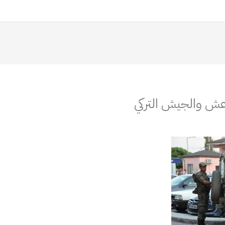
عش والجيش التركي