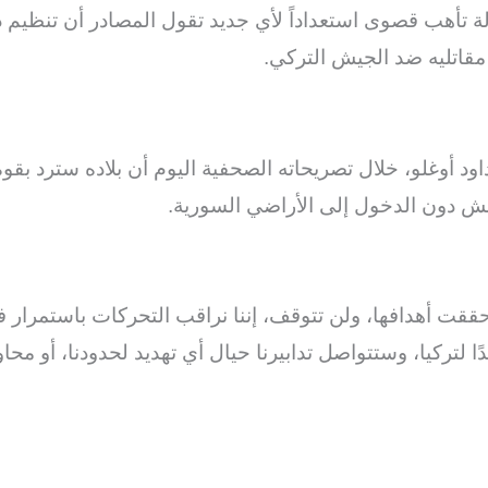
الة تأهب قصوى استعداداً لأي جديد تقول المصادر أن تنظيم
مقاتليه ضد الجيش التركي.
ود أوغلو، خلال تصريحاته الصحفية اليوم أن بلاده سترد بقوة
عش دون الدخول إلى الأراضي السورية.
قت أهدافها، ولن تتوقف، إننا نراقب التحركات باستمرار ف
ركيا، وستتواصل تدابيرنا حيال أي تهديد لحدودنا، أو محاولة