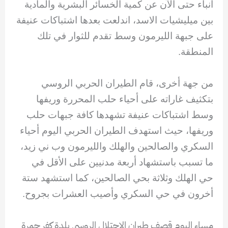
أنباء حتى الآن عن كمية الخسائر البشرية والمادية
بين ميليشيات الاسد، اندلعت بعدها اشتباكات عنيفة
على جبهة الليرمون وسط تقدم للثوار في تلك
المنطقة.
من جهة أخرى، قام الطيران الحربي الروسي
بتكثيف غاراته على أحياء حلب المحررة وريفها
وسط اشتباكات عنيفة تشهدها كافة جبهات حلب
وريفها، حيث استهدف الطيران الحربي اليوم أحياء
السكري والصالحين والهلك والليرمون وب ني زيد،
ما تسبب باستشهاد أربعة مدنيين على الأقل في
حي الهلك وثلاثة بحي الصالحين، كما استشهد ستة
أخرون في حي السكري وأصيب العشرات بجروح.
مساء اليوم قصف طيران الاحتلال الروسي بلدة كفر حمرة