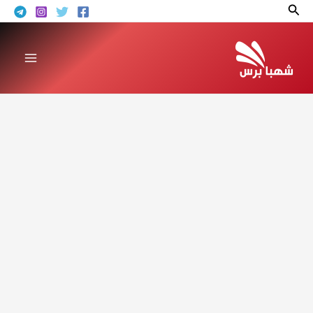
خطي
البحث
لى
لمحتوى