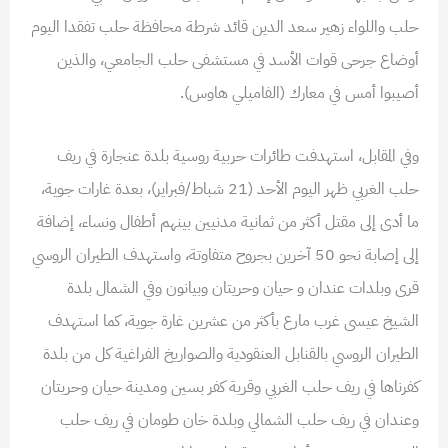
حلب واللواء زهير سعد الدين قائد شرطة محافظة حلب تفقدا اليوم
أوضاع جرحى قوات الأسد في مستشفى حلب الجامعي، والذين
أصيبوا أمس في معارك (الفاميلي هاوس).
وفي المقابل، استهدفت طائرات حربية روسية بلدة عنجارة في ريف
حلب الغربي ظهر اليوم الأحد (21 شباط/فبراير)، بعدة غارات جوية،
ما أدى إلى مقتل أكثر من ثمانية مدنيين بينهم أطفال ونساء، إضافة
إلى إصابة نحو 50 آخرين بجروح متفاوتة، واستهدف الطيران الروسي
قرى وبلدات عندان و حيان وحريتان وبيانون وفي الشمال بلدة
الشيخ عيسى غرب مارع بأكثر من عشرين غارة جوية، كما استهدف
الطيران الروسي بالقنابل العنقودية والصواريخ الفراغية كل من بلدة
كفرناها في ريف حلب الغربي وقرية كفر بسين ومدينة حيان وحريتان
وعندان في ريف حلب الشمالي وبلدة خان طومان في ريف حلب