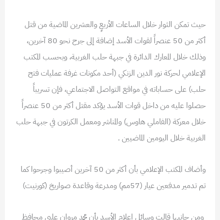
حيث تمكن الثوار خلال الساعات الأربعٍ والعشرين الماضية من قتل
أكثر من 50 عنصراً لقوات الأسد إضافة إلى جرح نحو 80 آخرين،
وذلك خلال المعارك الدائرة في جبهة حلب الغربية، وبحسب المكتب
الإعلامي لحركة نور الدين الزنكي (أحد مكونات غرفة عمليات فتح
حلب) على حساباته في مواقع التواصل الاجتماعي، فإن تسريباً
حصلوا عليه من داخل قوات الأسد يؤكد مقتل أكثر من 50 عنصراً
خلال معركة (الفاملي هاوس) والمناشر ومعمل الكرتون في جبهة حلب
الغربية خلال اليومين الماضيين .
وأضاف المكتب الإعلامي بأن أكثر من 50 آخرين أصيبوا وجرحوا كما
تم تدمير مدفعين عيار (57مم) ومدرعة وقاعدة صواريخ (كورنيت)
ومن جانبها قالت وسائل إعلام الأسد بأن محمد مروان علبي محافظ