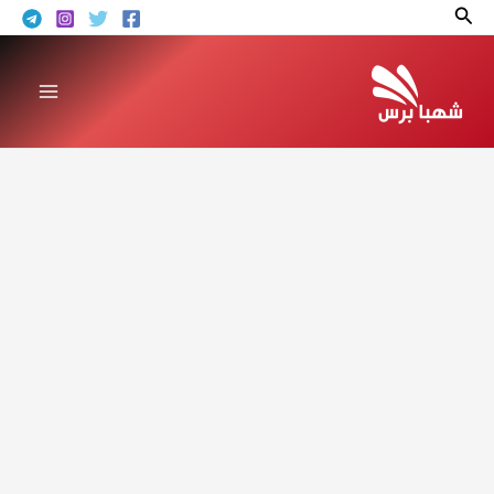
خطي
البحث
لى
لمحتوى