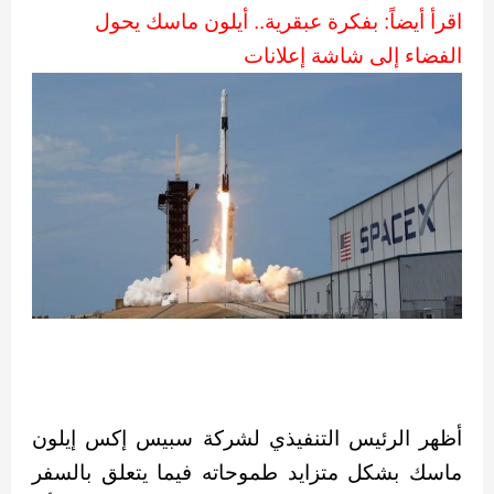
اقرأ أيضاً: بفكرة عبقرية.. أيلون ماسك يحول
الفضاء إلى شاشة إعلانات
أظهر الرئيس التنفيذي لشركة سبيس إكس إيلون
ماسك بشكل متزايد طموحاته فيما يتعلق بالسفر