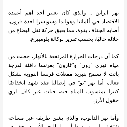
نهر الراين .. والذي كان يعتبر أحد أهم أعمدة
الاقتصاد في ألمانيا وهولندا وسويسرا لعدة قرون،
أصابه الجفاف بقوة، مما يعيق حركة نقل البضاع من
خلاله حاليًا، بحسب تقرير لوكالة بلومبيرغ.
كما أن درجات الحرارة المرتفعة بالأنهار، جعلت من
مياه نهري “رون” و”غارون” بفرنسا دافئة لدرجة
باتت لا تسمح بتبريد مفعلات فرنسا النووية بشكل
فعال، أما نهر “بو” في إيطاليا فقد شهد انخفاضًا
كبيرا بمنسوب المياه فيه، فبات غير كاف لري
حقول الأرز.
وأما نهر الدانوب، والذي يشق طريقه عبر مساحة
1800 ميل بين وسط أوروبا والبحر الأسود، يجف هو