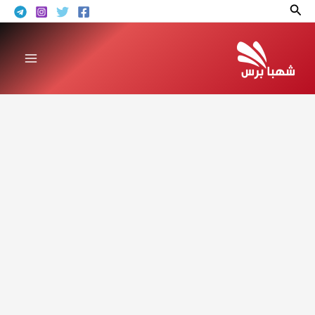
خطي
البحث
لى
لمحتوى