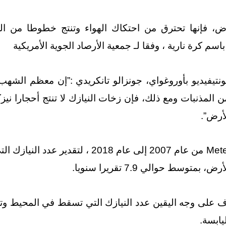
رض، فإنها تحترق من احتكاك الهواء وتنتج خطوطا من 
اسم كرة نارية ، وفقا لـ جمعية الأرصاد الجوية الأمريكية
نتيفيديو بأوروغواي، جونزالو تانكريدي :”إن معظم الشهب
ن المذنبات ومع ذلك، فإن زخات النيازك لا تنتج أحجارا نيزك
أرض”.
حلل تانكريدي البيانات من جمعية Meteoritical من 
رف على وجه اليقين عدد النيازك التي تسقط في المحيط وتغ