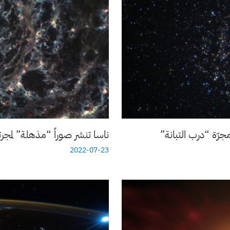
رّة “درب التبانة”
ناسا تنشر صوراً “مذهلة” لم
2022-07-23