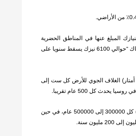
نيازك المبلغ عنها في المناطق الحضرية
مقسوما على النسبة المئوية لليابسة التي يغطيها الامتداد الحضري. وقال أنه من المحتمل أن يكون هناك “حوالي 6100 نيزك يسقط سنويا على
أشار تانكريدي إلى أنه من المتوقع أن تدخل الصخور الفضائية التي يبلغ عرضها حوالي 33 قدما (10 أمتار) الغلاف الجوي للأرض كل ست إلى
وبحسب تانكريدي من المقدر حدوث تأثير كوني كبير من صخرة يبلغ عرضها حوالي 3280 قدما (1 كم) كل 300000 إلى 500000 عام، في حين