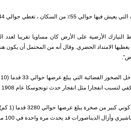
 السكان ، تغطي حوالي 0.44٪ من الأراضي.
 النيازك الأرضية على الأرض كان مساويا تقريبا لعدد ال
و
 الديناصورات قد يحدث مرة واحدة في 100 مليون إلى 200 مليون سنة.