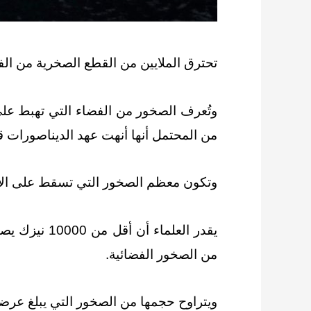
تحترق الملايين من القطع الصخرية من ال
وتُعرف الصخور من الفضاء التي تهبط على ا
من المحتمل أنها أنهت عهد الديناصورات قبل حوالي 66 مليون سنة، والتي سببها كويكب أو مذنب يبلغ قطره حوا
وتكون معظم الصخور التي تسقط على الأرض 
يقدر العلما
من الصخور الفضائية.
ويتراوح حجمها من الصخور التي يبلغ عرضها حوالي 3 أقدام وصولا إلى النيازك الدقيقة بحجم حبيبات الغبار، وفقا 