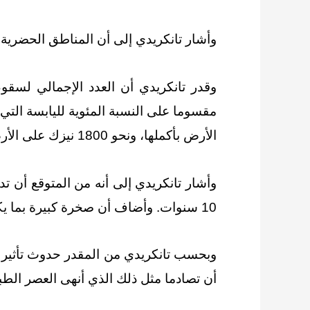
وأشار تانكريدي إلى أن المناطق الحضرية، التي يعيش فيها حوالي 55٪ من
وقدر تانكريدي أن العدد الإجمالي لسقوط
الأرض بأكملها، ونحو 1800 نيزك على الأرض”.
10 سنوات. وأضاف أن صخرة كبيرة بما يكفي لتسبب انفجارا مثل انفجار حدث تونجوسكا عام 1908 في روسيا يحدث كل 500 عام تقريبا.
أن تصادما مثل ذلك الذي أنهى العصر الطباشيري وأزال