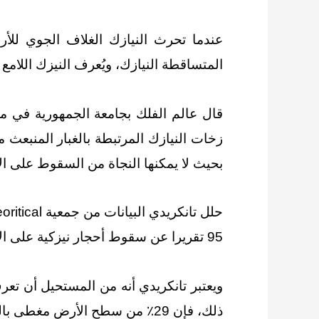
عندما تحرث النيازك الغلاف الجوي للأ
المتساقطة النيازك، ويُعرف النيزك اللامع ب
قال عالم الفلك بجامعة الجمهورية في مو
زخات النيازك المرتبطة بالغبار المنبعث م
بحيث لا يمكنها النجاة من السقوط على ال
95 تقريرا عن سقوط أحجار نيزكية على الأرض، بمتوسط ​​حوالي 7.9 تقريرا سنويا.
ويعتبر تانكريدي أنه من المستحيل أن تع
ذلك، فإن 29٪ من سطح الأرض مغطى باليابسة.