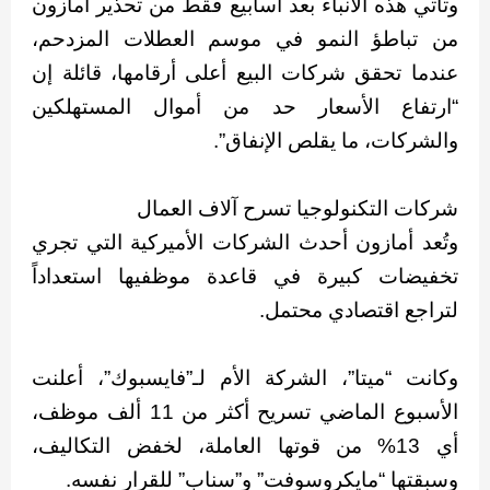
وتأتي هذه الأنباء بعد أسابيع فقط من تحذير أمازون
من تباطؤ النمو في موسم العطلات المزدحم،
عندما تحقق شركات البيع أعلى أرقامها، قائلة إن
“ارتفاع الأسعار حد من أموال المستهلكين
والشركات، ما يقلص الإنفاق”.
شركات التكنولوجيا تسرح آلاف العمال
وتُعد أمازون أحدث الشركات الأميركية التي تجري
تخفيضات كبيرة في قاعدة موظفيها استعداداً
لتراجع اقتصادي محتمل.
وكانت “ميتا”، الشركة الأم لـ”فايسبوك”، أعلنت
الأسبوع الماضي تسريح أكثر من 11 ألف موظف،
أي 13% من قوتها العاملة، لخفض التكاليف،
وسبقتها “مايكروسوفت” و”سناب” للقرار نفسه.