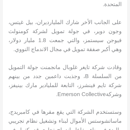
المتحدة.
على الجانب الأخر شارك المليارديران، بيل غيتس،
وجون دوير، في جولة تمويل لشركة كومنولث
فيوجن سيستمز، والتي جمعت 1.8 مليار دولار،
وهي أكبر صفقة تمويل في مجال الاندماج النووي.
وقادت شركة تايغر غلوبال مانجمنت جولة التمويل
من السلسلة B، وجذبت داعمين جدد من بينهم
شركة تايم فينشرز، التابعة للمليادير مارك بينيفز،
وشركةEmerson Collective.
وستستخدم الشركة التي يقع مقرها في كامبريدج،
ماساتشوستس الأموال لبناء وتشغيل نظام تجريبي
والبدء في بناء مفاعل اندماج تجاري قد يكتمل في