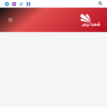
خطي
البحث
لى
لمحتوى