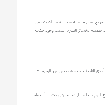
في سياق آخر، تابع طيران النظام المروحي تنفيذ المجازر , حيث قضى أكثر من ستة مدنيين كلهم نساء وأطفال وأكثر من 13 جريح بعضهم بحالة خطرة نتيجة القصف من
داد حصيلة الخسائر البشرية بسبب وجود حالات
يث أودى القصف بحياة شخصين من المارة وجرح
يوم بالبراميل المتفجرة التي أودت أيضاً بحياة