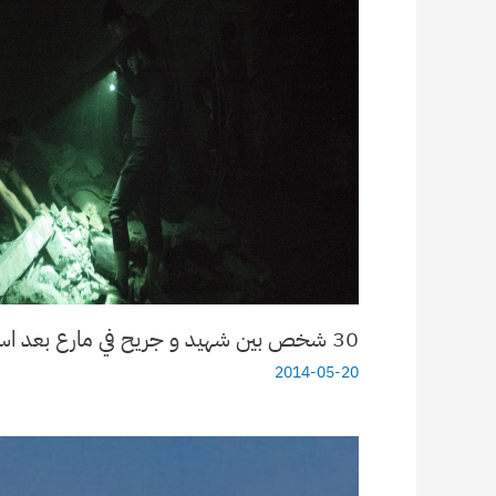
30 شخص بين شهيد و جريح في مارع بعد استهدافها بصاروخ أرض – أرض
2014-05-20