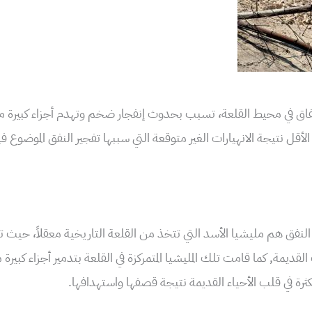
نفاق في محيط القلعة، تسبب بحدوث إنفجار ضخم وتهدم أجزاء كبيرة من
أقل نتيجة الانهيارات الغير متوقعة التي سببها تفجير النفق الموضوع 
ر النفق هم مليشيا الأسد التي تتخذ من القلعة التاريخية معقلاً، حيث
 القديمة, كما قامت تلك المليشيا المتمركزة في القلعة بتدمير أجزاء كبير
بكثرة في قلب الأحياء القديمة نتيجة قصفها واستهدافها.