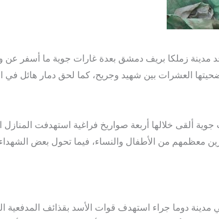
د مدينة زملكا بريف دمشق بعدة غارات جوية ما أسفر عن 
يتها العشرات بين شهيد وجريح، كما لحق دمار هائل في الم
ية ألقى خلالها أربعة صواريخ فراغية استهدفت المنازل ال
ين معظمهم من الأطفال والنساء، فيما تحول بعض الشهداء 
دينة دوما جراء استهدف قوات الأسد بقذائف المدفعية ال