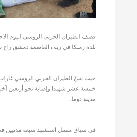
قصف الطيران الحربي الروسي اليوم الأح
بلدة زملكا في ريف العاصمة دمشق راح ضح
حيث شنّ الطيران الحربي الروسي غارات جو
خمسة عشر شهيدا وإصابة نحو أربعين آخر
مدينة دوما.
في سياق متصل استشهد سبعة مدنيين في م