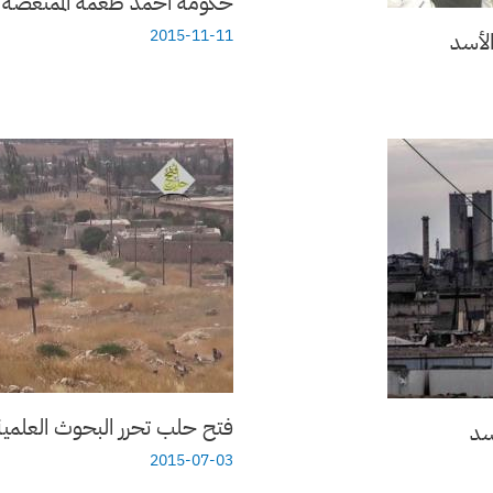
حكومة أحمد طعمة الممتعضة تص
2015-11-11
الأسد
فتح حلب تحرر البحوث العلمية
سد
2015-07-03