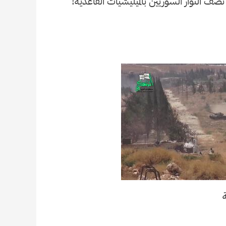
ف الثوار السوريين بالميليشيات القاعدية!