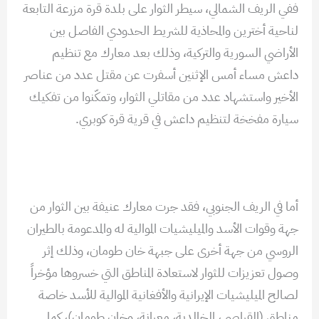
ففي الريف الشمالي، سيطر الثوار على بلدة قرة مزرعة التابعة
لناحية أخترين والمحاذية للشريط الحدودي الفاصل بين
الأراضي السورية والتركية، وذلك بعد معارك مع تنظيم
داعش مساء أمس الإثنين أسفرت عن مقتل عدد من عناصر
الأخير واستشهاد عدد من مقاتلي الثوار، وتمكّنوا من تفكيك
سيارة مفخخة لتنظيم داعش في قرية قرة كوبري.
أما في الريف الجنوبي، فقد جرت معارك عنيفة بين الثوار من
جهة وقوات الأسد والميليشيات الموالية له والمدعومة بالطيران
الروسي من جهة أخرى على جبهة خان طومان، وذلك إثر
وصول تعزيزات للثوار لاستعادة المناطق التي خسروها مؤخراً
لصالح الميليشيات الإيرانية والأفغانية الموالية للأسد خاصة
مناطق (القراصي، الخالدية، معرانة، وخان طومان)، كما